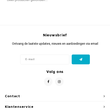
Fidget Toys & Friemelspeelgoed
Timers
Gratis Printables
Uitdeelcadeaus
Slapen
Cadeau-inspiratie
Nieuwsbrief
Ontvang de laatste updates, nieuws en aanbiedingen via email
Volg ons
Contact
Klantenservice