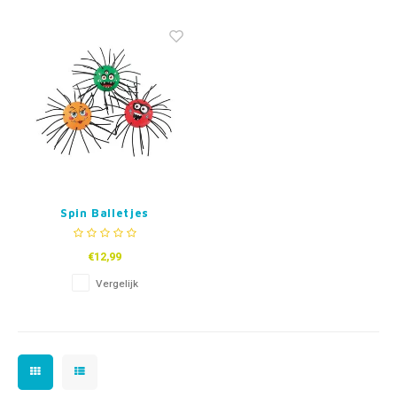
Fidget Toys & Friemelspeelgoed
Timers
Gratis Printables
Uitdeelcadeaus
Slapen
Cadeau-inspiratie
Spin Balletjes
€12,99
Vergelijk