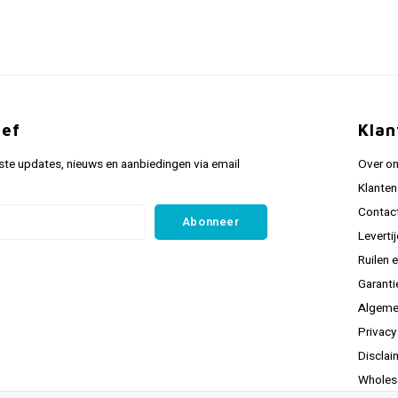
ief
Klan
ste updates, nieuws en aanbiedingen via email
Over o
Klanten
Contac
Abonneer
Leverti
Ruilen 
Garanti
Algeme
Privacy
Disclai
Wholes