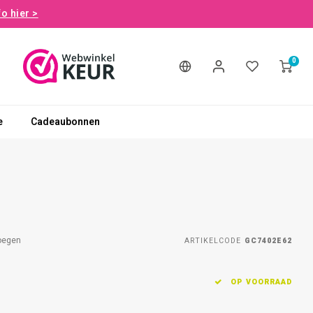
fo hier >
0
e
Cadeaubonnen
oegen
ARTIKELCODE
GC7402E62
OP VOORRAAD