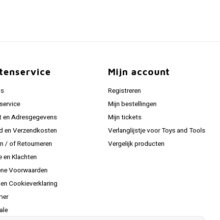
tenservice
Mijn account
ns
Registreren
service
Mijn bestellingen
t en Adresgegevens
Mijn tickets
jd en Verzendkosten
Verlanglijstje voor Toys and Tools
en / of Retourneren
Vergelijk producten
e en Klachten
ne Voorwaarden
 en Cookieverklaring
mer
ale