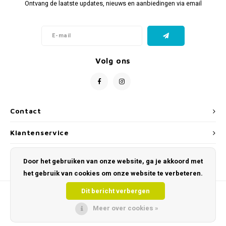
Ontvang de laatste updates, nieuws en aanbiedingen via email
Volg ons
Contact
Klantenservice
Mijn account
Door het gebruiken van onze website, ga je akkoord met
het gebruik van cookies om onze website te verbeteren.
Dit bericht verbergen
Meer over cookies »
© Copyright 2026 Toys and Tools – Educatief & Sensorisch Speelgoed - Powered
by
Lightspeed
- Theme by
Shopmonkey