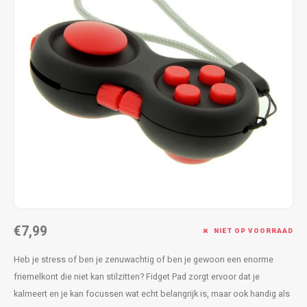
Fidget Toys & Friemelspeelgoed
Timers
Gratis Printables
Uitdeelcadeaus
Slapen
Cadeau-inspiratie
€7,99
NIET OP VOORRAAD
Heb je stress of ben je zenuwachtig of ben je gewoon een enorme
friemelkont die niet kan stilzitten? Fidget Pad zorgt ervoor dat je
kalmeert en je kan focussen wat echt belangrijk is, maar ook handig als