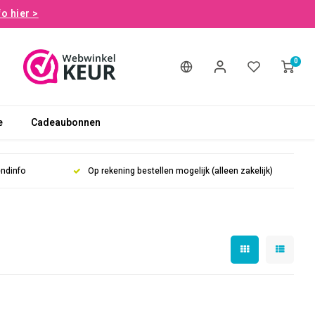
fo hier >
0
e
Cadeaubonnen
endinfo
Op rekening bestellen mogelijk (alleen zakelijk)