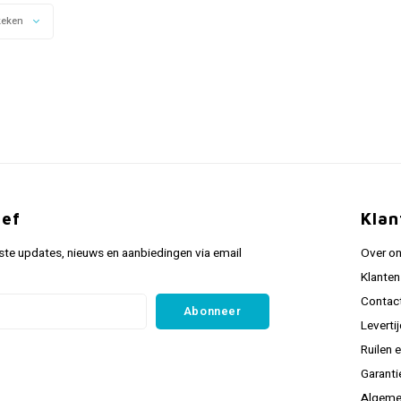
keken
ief
Klan
ste updates, nieuws en aanbiedingen via email
Over o
Klanten
Contac
Abonneer
Leverti
Ruilen 
Garanti
Algeme