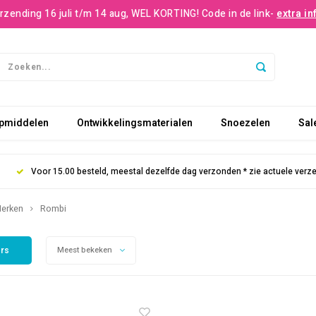
rzending 16 juli t/m 14 aug, WEL KORTING! Code in de link-
extra in
pmiddelen
Ontwikkelingsmaterialen
Snoezelen
Sal
Voor 15.00 besteld, meestal dezelfde dag verzonden * zie actuele verz
erken
Rombi
ers
Meest bekeken