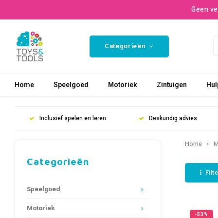
Geen ve
Categorieën
Home
Speelgoed
Motoriek
Zintuigen
Hul
Inclusief spelen en leren
Deskundig advies
Home
M
Categorieën
Filt
Speelgoed
Motoriek
-53%