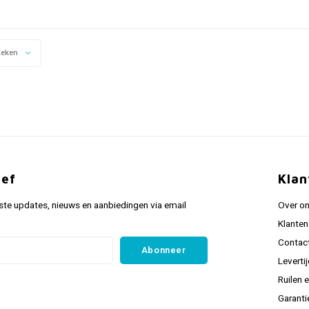
keken
ief
Klan
ste updates, nieuws en aanbiedingen via email
Over o
Klanten
Contac
Abonneer
Leverti
Ruilen 
Garanti