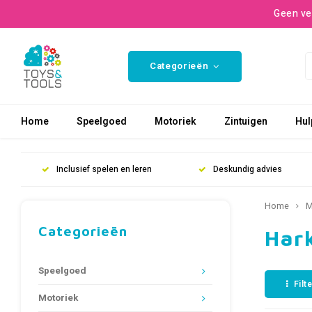
Geen ve
Categorieën
Home
Speelgoed
Motoriek
Zintuigen
Hul
Inclusief spelen en leren
Deskundig advies
Home
M
Categorieën
Har
Speelgoed
Filt
Motoriek