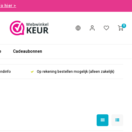
fo hier >
0
e
Cadeaubonnen
endinfo
Op rekening bestellen mogelijk (alleen zakelijk)