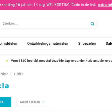
rzending 16 juli t/m 14 aug, WEL KORTING! Code in de link-
extra in
pmiddelen
Ontwikkelingsmaterialen
Snoezelen
Sal
Voor 15.00 besteld, meestal dezelfde dag verzonden * zie actuele verz
erken
Harkla
kla
ers
Meest bekeken