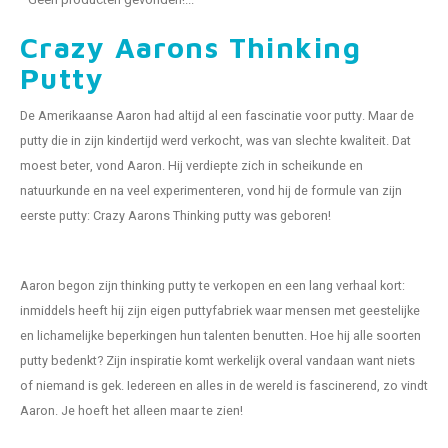
Fidget Toys & Friemelspeelgoed
Timers
Gratis Printables
Crazy Aarons Thinking
Uitdeelcadeaus
Slapen
Putty
Cadeau-inspiratie
De Amerikaanse Aaron had altijd al een fascinatie voor putty. Maar de
putty die in zijn kindertijd werd verkocht, was van slechte kwaliteit. Dat
moest beter, vond Aaron. Hij verdiepte zich in scheikunde en
natuurkunde en na veel experimenteren, vond hij de formule van zijn
eerste putty: Crazy Aarons Thinking putty was geboren!
Aaron begon zijn thinking putty te verkopen en een lang verhaal kort:
inmiddels heeft hij zijn eigen puttyfabriek waar mensen met geestelijke
en lichamelijke beperkingen hun talenten benutten. Hoe hij alle soorten
putty bedenkt? Zijn inspiratie komt werkelijk overal vandaan want niets
of niemand is gek. Iedereen en alles in de wereld is fascinerend, zo vindt
Aaron. Je hoeft het alleen maar te zien!