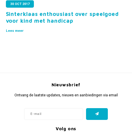
Fidget Toys & Friemelspeelgoed
Timers
Gratis Printables
30 OCT 2017
Sinterklaas enthousiast over speelgoed
Uitdeelcadeaus
Slapen
voor kind met handicap
Lees meer
Cadeau-inspiratie
Nieuwsbrief
Ontvang de laatste updates, nieuws en aanbiedingen via email
Volg ons