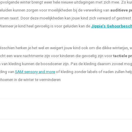
ropvolgende winter brengt weer hele nieuwe uitdagingen met zich mee. Zo k
eluiden kunnen zorgen voor moeilijkheden bij de verwerking van
auditieve p
bomen raast. Door deze moeilijkheden kan jouw kind zich verward of gestrest
Wanneer je kind heel gevoelig is voor geluiden kan de
Jippie’s Gehoorbesc
isschien herken je het wel en weigert jouw kind ook om die dikke winterjas, 
ht een ware nachtmerrie zijn voor kinderen die gevoelig zijn voor
tactiele p
uren van kleding kunnen de boosdoener zijn. Pas de kleding daarom zoveel mog
eding van
SAM sensory and more
of kleding zonder labels of naden zullen hel
choenen in de winter te verminderen