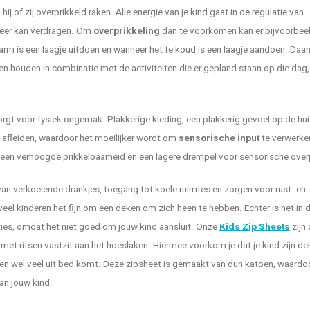
ij of zij overprikkeld raken. Alle energie van je kind gaat in de regulatie van
meer kan verdragen. Om
overprikkeling
dan te voorkomen kan er bijvoorbee
warm is een laagje uitdoen en wanneer het te koud is een laagje aandoen. Daar
n houden in combinatie met de activiteiten die er gepland staan op die dag, 
zorgt voor fysiek ongemak. Plakkerige kleding, een plakkerig gevoel op de hu
 afleiden, waardoor het moeilijker wordt om
sensorische input
te verwerken
t een verhoogde prikkelbaarheid en een lagere drempel voor sensorische overp
van verkoelende drankjes, toegang tot koele ruimtes en zorgen voor rust- en
el kinderen het fijn om een deken om zich heen te hebben. Echter is het in
aties, omdat het niet goed om jouw kind aansluit. Onze
Kids Zip Sheets
zijn
n met ritsen vastzit aan het hoeslaken. Hiermee voorkom je dat je kind zijn d
hien wel veel uit bed komt. Deze zipsheet is gemaakt van dun katoen, waardo
an jouw kind.