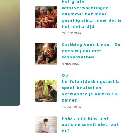
Het grote
kerstverwachtingen-
dilemma: het moet
gezellig zijn… maar dat is
het niet altijd
22 DEC 2025
Gastblog Anna-Linda – Zo
doen wij dat met
schoenzetten
4 NOV 2025
Op
herfstontdekkingstocht:
speel, knutsel en
verwonder je buiten én
binnen
16 OCT 2025
Help , mijn kind met
autisme speelt niet, wat
nu?