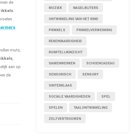
unnen de
MUZIEK
NAGELBIJTERS
rikkels
.
 voelen
ONTWIKKELING VAN HET KIND
hermers
PRIKKELS
PRIKKELVERWERKING
REKENVAARDIGHEID
wollen muts,
RUIMTELIJKINZICHT
rikkels
,
SAMENWERKEN
SCHOENCADEAU
elijk aan op
SENSORISCH
SENSORY
pen de
SINTERKLAAS
SOCIALE VAARDIGHEDEN
SPEL
SPELEN
TAALONTWIKKELING
ZELFVERTROUWEN