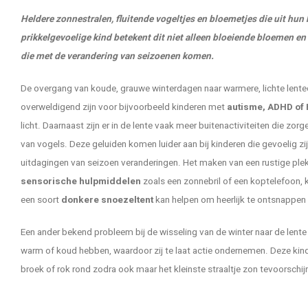
Heldere zonnestralen, fluitende vogeltjes en bloemetjes die uit hun
prikkelgevoelige kind betekent dit niet alleen bloeiende bloemen e
die met de verandering van seizoenen komen.
De overgang van koude, grauwe winterdagen naar warmere, lichte lenteda
overweldigend zijn voor bijvoorbeeld kinderen met
autisme, ADHD of
licht. Daarnaast zijn er in de lente vaak meer buitenactiviteiten die zor
van vogels. Deze geluiden komen luider aan bij kinderen die gevoelig z
uitdagingen van seizoen veranderingen. Het maken van een rustige ple
sensorische hulpmiddelen
zoals een zonnebril of een koptelefoon, 
een soort
donkere snoezeltent
kan helpen om heerlijk te ontsnappen 
Een ander bekend probleem bij de wisseling van de winter naar de lente
warm of koud hebben, waardoor zij te laat actie ondernemen. Deze kind
broek of rok rond zodra ook maar het kleinste straaltje zon tevoorschijn