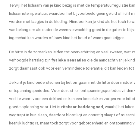
Terwijl het lichaam van je kind bezig is met de temperatuurregulatie kan h
lichaamstemperatuur, waardoor het bijvoorbeeld geen geluid of licht 
worden met laagjes in de kleding. Hierdoor kan je kind als het toch te 
van belang om als ouder de weersverwachting goed in de gaten te blijve
ingeschat kan worden of jouw kind het koud of warm gaat krijgen.
De hitte in de zomer kan leiden tot oververhitting en veel zweten, wat 
verhoogde hartslag zijn
fysieke sensaties
die de aandacht van je kind
zorgt daarnaast ook voor een verminderde tolerantie, dit kan leiden to
Je kunt je kind ondersteunen bij het omgaan met de hitte door middel 
ontspanningsperiodes. Voor de rust- en ontspanningsperiodes vinden ve
veel te warm voor een dekbed en kan een losse laken zorgen voor irrit
goede oplossing voor. Het is
ritsbaar beddengoed
, waarbij het lake
wegtrapt in hun slaap, daardoor bloot ligt en onrustig slaapt of missc
heerlijk luchtig is, maar toch zorgt voor geborgenheid en ontspanning v