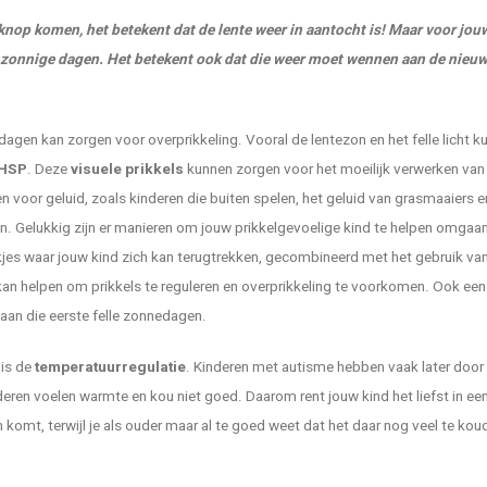
 knop komen, het betekent dat de lente weer in aantocht is! Maar voor jou
n zonnige dagen. Het betekent ook dat die weer moet wennen aan de nieuw
gen kan zorgen voor overprikkeling. Vooral de lentezon en het felle licht k
 HSP
. Deze
visuele prikkels
kunnen zorgen voor het moeilijk verwerken van 
gen voor geluid, zoals kinderen die buiten spelen, het geluid van grasmaaiers en
ijn. Gelukkig zijn er manieren om jouw prikkelgevoelige kind te helpen omgaa
kjes waar jouw kind zich kan terugtrekken, gecombineerd met het gebruik va
kan helpen om prikkels te reguleren en overprikkeling te voorkomen. Ook een
aan die eerste felle zonnedagen.
 is de
temperatuurregulatie
. Kinderen met autisme hebben vaak later door d
eren voelen warmte en kou niet goed. Daarom rent jouw kind het liefst in ee
 komt, terwijl je als ouder maar al te goed weet dat het daar nog veel te koud