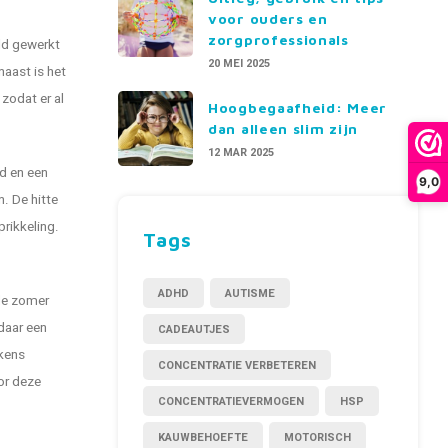
voor ouders en
zorgprofessionals
ld gewerkt
20 MEI 2025
naast is het
zodat er al
Hoogbegaafheid: Meer
dan alleen slim zijn
12 MAR 2025
id en een
9,0
. De hitte
rikkeling.
Tags
ADHD
AUTISME
 de zomer
 daar een
CADEAUTJES
ekens
CONCENTRATIE VERBETEREN
or deze
CONCENTRATIEVERMOGEN
HSP
KAUWBEHOEFTE
MOTORISCH