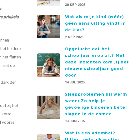
30 SEP 2025
w
Wat als mijn kind (wéér)
e prikkels
geen aansluiting vindt in
de klas?
2 SEP 2025
unnen
het heldere
Opgelucht dat het
schooljaar erop zit? Met
 het fluiten
deze inzichten kom jij het
n met de
nieuwe schooljaar goed
n
door
 dark den,
14 JUL 2025
Slaapproblemen bij warm
weer: Zo help je
at zij het
gevoelige kinderen beter
n korte
slapen in de zomer
13 JUN 2025
 voor is.
Wat is een adembal?
Uitleg, gebruik en tips