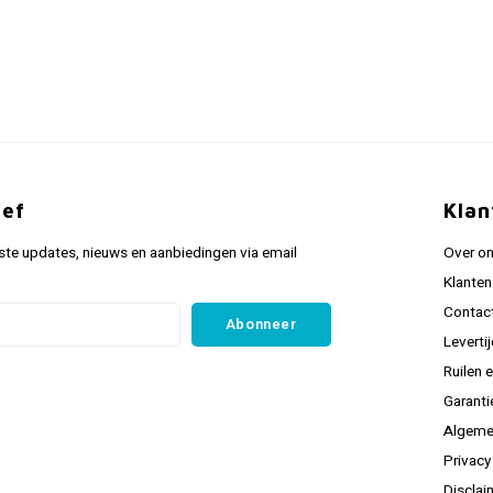
ief
Klan
ste updates, nieuws en aanbiedingen via email
Over o
Klanten
Contac
Abonneer
Leverti
Ruilen 
Garanti
Algeme
Privacy
Disclai