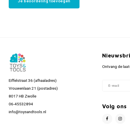
Je beoordeling toevoegen
Nieuwsbr
Ontvang de laat
Eiffelstraat 36 (afhaaladres)
Vrouwenlaan 21 (postadres)
8017 HB Zwolle
06-45532894
Volg ons
info@toysandtools.nl