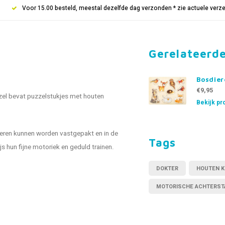
Voor 15.00 besteld, meestal dezelfde dag verzonden * zie actuele verz
Gerelateerd
Bosdier
€9,95
zzel bevat puzzelstukjes met houten
Bekijk pr
eren kunnen worden vastgepakt en in de
Tags
 hun fijne motoriek en geduld trainen.
DOKTER
HOUTEN 
MOTORISCHE ACHTERST