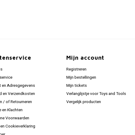
tenservice
Mijn account
ns
Registreren
service
Mijn bestellingen
t en Adresgegevens
Mijn tickets
jd en Verzendkosten
Verlanglijstje voor Toys and Tools
en / of Retourneren
Vergelijk producten
e en Klachten
ne Voorwaarden
 en Cookieverklaring
mer