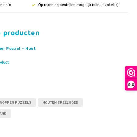
endinfo
Op rekening bestellen mogelijk (alleen zakelijk)
e producten
en Puzzel - Hout
oduct
9,0
KNOPPEN PUZZELS
HOUTEN SPEELGOED
AND