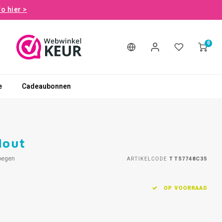
fo hier >
0
e
Cadeaubonnen
Hout
oegen
ARTIKELCODE
TT57748C35
OP VOORRAAD