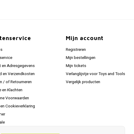
tenservice
Mijn account
ns
Registreren
service
Mijn bestellingen
t en Adresgegevens
Mijn tickets
jd en Verzendkosten
Verlanglijstje voor Toys and Tools
en / of Retourneren
Vergelijk producten
e en Klachten
ne Voorwaarden
 en Cookieverklaring
mer
ale
le Verzend Info