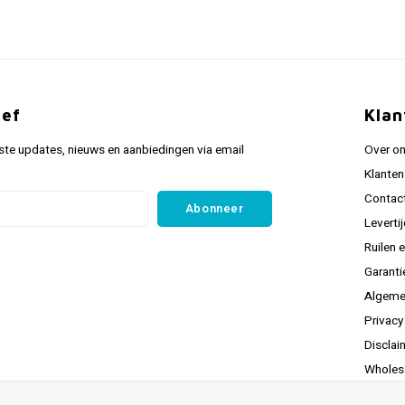
ief
Klan
ste updates, nieuws en aanbiedingen via email
Over o
Klanten
Contac
Abonneer
Leverti
Ruilen 
Garanti
Algeme
Privacy
Disclai
Wholes
* Actue