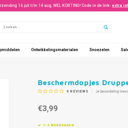
rzending 16 juli t/m 14 aug, WEL KORTING! Code in de link-
extra in
pmiddelen
Ontwikkelingsmaterialen
Snoezelen
Sal
Beschermdopjes Drupp
0
REVIEWS
Je beoordeling toev
€3,99
1-3 WERKDAGEN