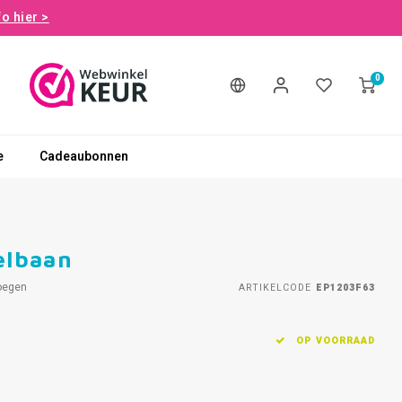
fo hier >
0
e
Cadeaubonnen
elbaan
oegen
ARTIKELCODE
EP1203F63
OP VOORRAAD