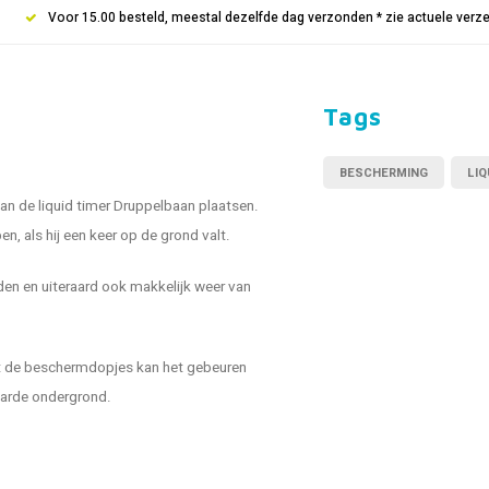
Voor 15.00 besteld, meestal dezelfde dag verzonden * zie actuele verz
Tags
BESCHERMING
LIQ
n de liquid timer Druppelbaan plaatsen.
 als hij een keer op de grond valt.
n en uiteraard ook makkelijk weer van
t de beschermdopjes kan het gebeuren
 harde ondergrond.