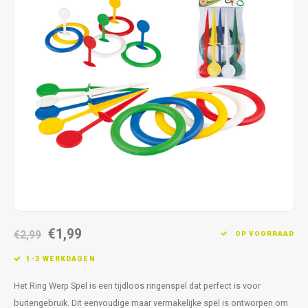
Fidget Toys & Friemelspeelgoed
Timers
Gratis Printables
Uitdeelcadeaus
Slapen
Cadeau-inspiratie
€1,99
€2,99
OP VOORRAAD
1-3 WERKDAGEN
Het Ring Werp Spel is een tijdloos ringenspel dat perfect is voor
buitengebruik. Dit eenvoudige maar vermakelijke spel is ontworpen om