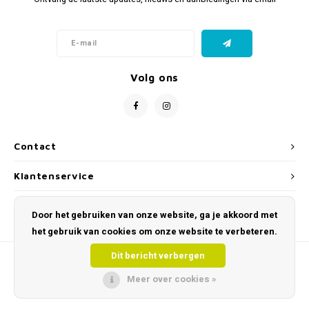
Volg ons
Contact
Klantenservice
Mijn account
Door het gebruiken van onze website, ga je akkoord met
het gebruik van cookies om onze website te verbeteren.
Dit bericht verbergen
Meer over cookies »
© Copyright 2026 Toys and Tools – Educatief & Sensorisch Speelgoed - Powered
by
Lightspeed
- Theme by
Shopmonkey