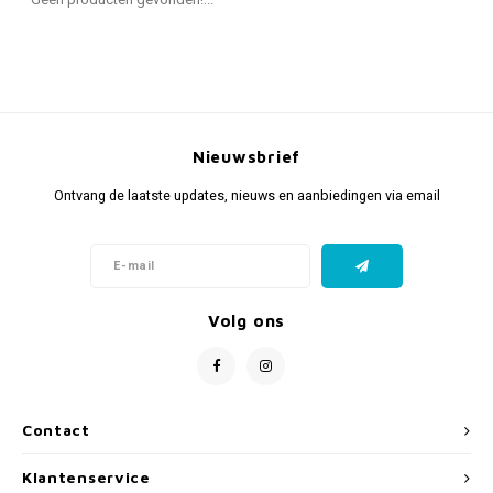
Fidget Toys & Friemelspeelgoed
Timers
Gratis Printables
Uitdeelcadeaus
Slapen
Cadeau-inspiratie
Nieuwsbrief
Ontvang de laatste updates, nieuws en aanbiedingen via email
Volg ons
Contact
Klantenservice