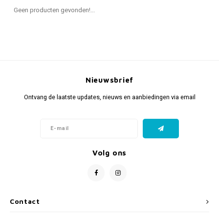
Fidget Toys & Friemelspeelgoed
Timers
Gratis Printables
Geen producten gevonden!...
Uitdeelcadeaus
Slapen
Cadeau-inspiratie
Nieuwsbrief
Ontvang de laatste updates, nieuws en aanbiedingen via email
Volg ons
Contact