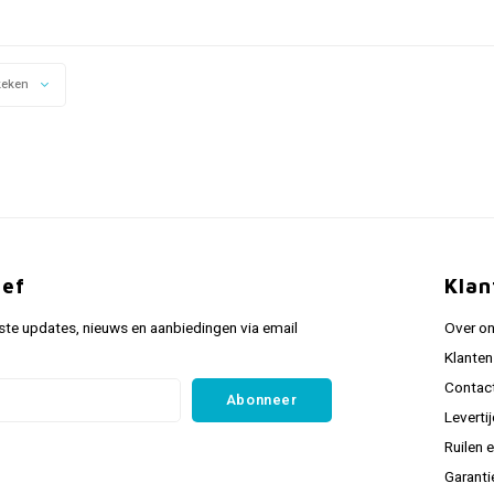
keken
ief
Klan
ste updates, nieuws en aanbiedingen via email
Over o
Klanten
Contac
Abonneer
Leverti
Ruilen 
Garanti