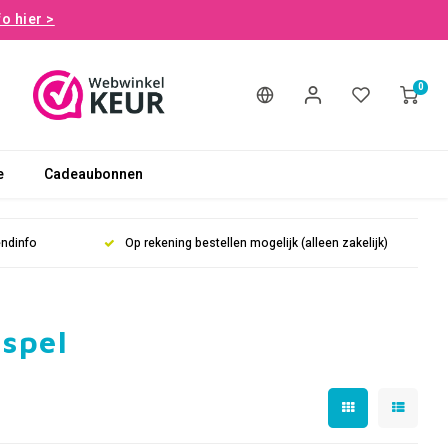
fo hier >
0
e
Cadeaubonnen
endinfo
Op rekening bestellen mogelijk (alleen zakelijk)
spel