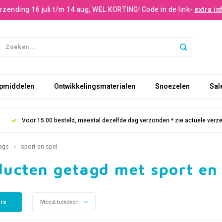
rzending 16 juli t/m 14 aug, WEL KORTING! Code in de link-
extra in
pmiddelen
Ontwikkelingsmaterialen
Snoezelen
Sal
Voor 15.00 besteld, meestal dezelfde dag verzonden * zie actuele verz
ags
sport en spel
ducten getagd met sport en 
ers
Meest bekeken