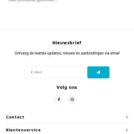
Fidget Toys & Friemelspeelgoed
Timers
Gratis Printables
Uitdeelcadeaus
Slapen
Cadeau-inspiratie
Nieuwsbrief
Ontvang de laatste updates, nieuws en aanbiedingen via email
Volg ons
Contact
Klantenservice