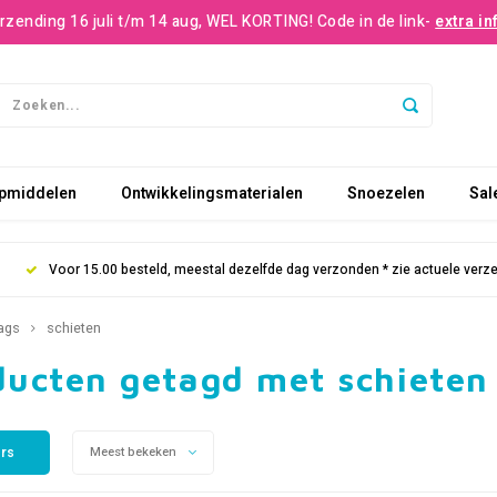
rzending 16 juli t/m 14 aug, WEL KORTING! Code in de link-
extra in
pmiddelen
Ontwikkelingsmaterialen
Snoezelen
Sal
Voor 15.00 besteld, meestal dezelfde dag verzonden * zie actuele verz
ags
schieten
ducten getagd met schieten
ers
Meest bekeken