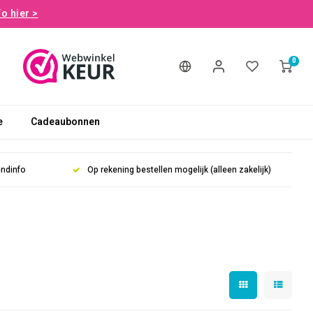
fo hier >
0
e
Cadeaubonnen
endinfo
Op rekening bestellen mogelijk (alleen zakelijk)