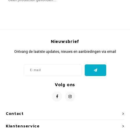
Fidget Toys & Friemelspeelgoed
Timers
Gratis Printables
Uitdeelcadeaus
Slapen
Cadeau-inspiratie
Nieuwsbrief
Ontvang de laatste updates, nieuws en aanbiedingen via email
Volg ons
Contact
Klantenservice