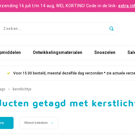
rzending 16 juli t/m 14 aug, WEL KORTING! Code in de link-
extra in
pmiddelen
Ontwikkelingsmaterialen
Snoezelen
Sal
Voor 15.00 besteld, meestal dezelfde dag verzonden * zie actuele verz
ags
kerstlichtje
ucten getagd met kerstlich
ers
Meest bekeken