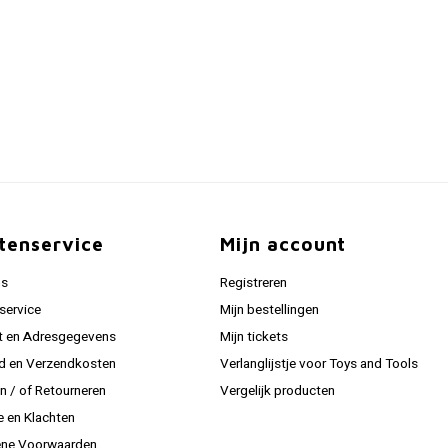
tenservice
Mijn account
ns
Registreren
service
Mijn bestellingen
t en Adresgegevens
Mijn tickets
jd en Verzendkosten
Verlanglijstje voor Toys and Tools
en / of Retourneren
Vergelijk producten
e en Klachten
ne Voorwaarden