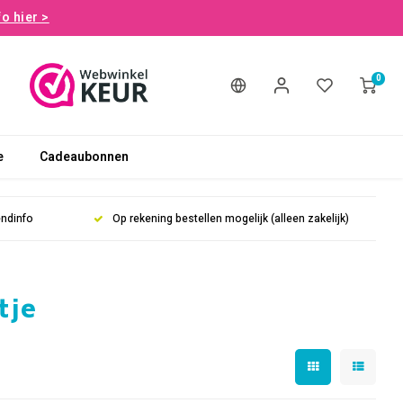
fo hier >
0
e
Cadeaubonnen
endinfo
Op rekening bestellen mogelijk (alleen zakelijk)
tje