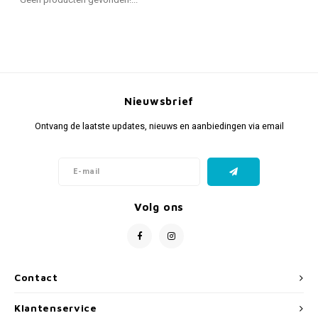
Fidget Toys & Friemelspeelgoed
Timers
Gratis Printables
Uitdeelcadeaus
Slapen
Cadeau-inspiratie
Nieuwsbrief
Ontvang de laatste updates, nieuws en aanbiedingen via email
Volg ons
Contact
Klantenservice