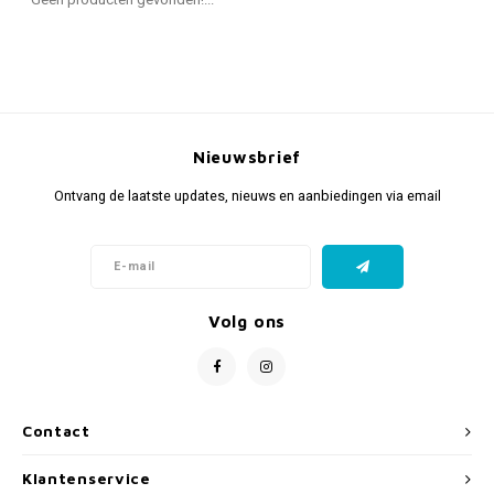
Fidget Toys & Friemelspeelgoed
Timers
Gratis Printables
Uitdeelcadeaus
Slapen
Cadeau-inspiratie
Nieuwsbrief
Ontvang de laatste updates, nieuws en aanbiedingen via email
Volg ons
Contact
Klantenservice