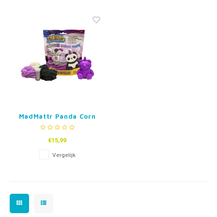
Fidget Toys & Friemelspeelgoed
Timers
Gratis Printables
Uitdeelcadeaus
Slapen
Cadeau-inspiratie
MadMattr Panda Corn
Sparkle Mattr
€15,99
Vergelijk