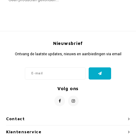
Fidget Toys & Friemelspeelgoed
Timers
Gratis Printables
Uitdeelcadeaus
Slapen
Cadeau-inspiratie
Nieuwsbrief
Ontvang de laatste updates, nieuws en aanbiedingen via email
Volg ons
Contact
Klantenservice