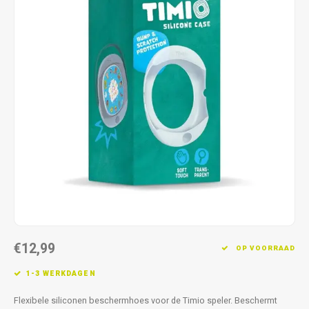
Fidget Toys & Friemelspeelgoed
Timers
Gratis Printables
Uitdeelcadeaus
Slapen
Cadeau-inspiratie
€12,99
OP VOORRAAD
1-3 WERKDAGEN
Flexibele siliconen beschermhoes voor de Timio speler. Beschermt