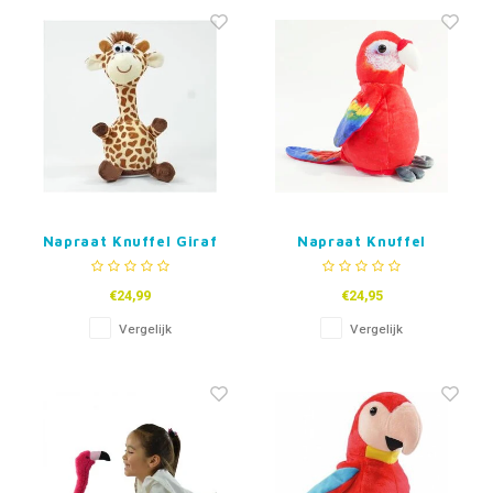
Fidget Toys & Friemelspeelgoed
Timers
Gratis Printables
Uitdeelcadeaus
Slapen
Cadeau-inspiratie
Napraat Knuffel Giraf
Napraat Knuffel
Papegaai Sally
€24,99
€24,95
Vergelijk
Vergelijk