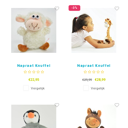
-3%
Napraat Knuffel
Napraat Knuffel
Schaap
Giraffe Bellus -
langnek
€22,95
€28,99
€29,99
Vergelijk
Vergelijk