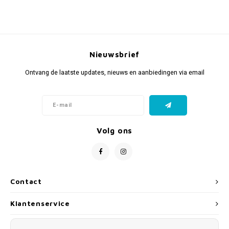
Fidget Toys & Friemelspeelgoed
Timers
Gratis Printables
Uitdeelcadeaus
Slapen
Nieuwsbrief
Cadeau-inspiratie
Ontvang de laatste updates, nieuws en aanbiedingen via email
Volg ons
Contact
Klantenservice
Mijn account