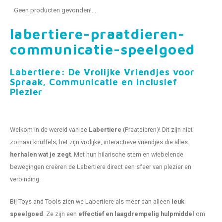
Fidget Toys & Friemelspeelgoed
Timers
Gratis Printables
Geen producten gevonden!...
labertiere-praatdieren-
Uitdeelcadeaus
Slapen
communicatie-speelgoed
Cadeau-inspiratie
Labertiere: De Vrolijke Vriendjes voor
Spraak, Communicatie en Inclusief
Plezier
Welkom in de wereld van de
Labertiere
(Praatdieren)! Dit zijn niet
zomaar knuffels; het zijn vrolijke, interactieve vriendjes die alles
herhalen wat je zegt
. Met hun hilarische stem en wiebelende
bewegingen creëren de Labertiere direct een sfeer van plezier en
verbinding.
Bij Toys and Tools zien we Labertiere als meer dan alleen
leuk
speelgoed
. Ze zijn een
effectief en laagdrempelig hulpmiddel
om